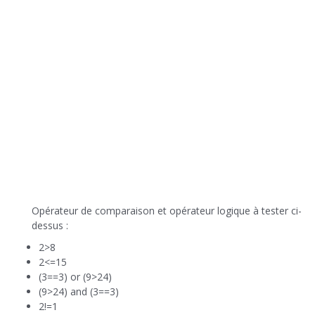
Opérateur de comparaison et opérateur logique à tester ci-
dessus :
2>8
2<=15
(3==3) or (9>24)
(9>24) and (3==3)
2!=1